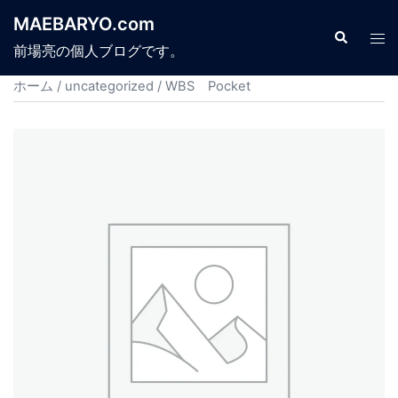
コ
MAEBARYO.com
ン
検
ト
索
前場亮の個人ブログです。
テ
グ
ン
ル
ホーム
/
uncategorized
/ WBS Pocket
ツ
メ
へ
ニ
ス
ュ
キ
ー
ッ
プ