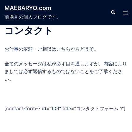
コ
MAEBARYO.com
ン
検
ト
索
前場亮の個人ブログです。
テ
グ
ン
ル
コンタクト
ツ
メ
へ
ニ
お仕事の依頼・ご相談はこちらからどうぞ。
ス
ュ
キ
ー
全てのメッセージは私が必ず目を通しますが、内容により
ッ
ましては必ず返信するものではないことをご了承くださ
プ
い。
[contact-form-7 id=”109″ title=”コンタクトフォーム 1″]