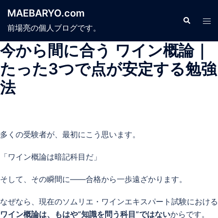
コ
MAEBARYO.com
ン
検
ト
索
前場亮の個人ブログです。
テ
グ
ン
ル
今から間に合う ワイン概論｜
ツ
メ
たった3つで点が安定する勉強
へ
ニ
ス
法
ュ
キ
ー
ッ
プ
多くの受験者が、最初にこう思います。
「ワイン概論は暗記科目だ」
そして、その瞬間に——合格から一歩遠ざかります。
なぜなら、現在のソムリエ・ワインエキスパート試験における
ワイン概論は、もはや“知識を問う科目”ではない
からです。