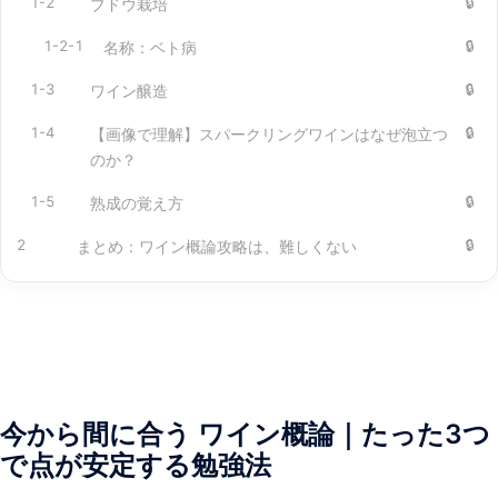
1-2
🔒
ブドウ栽培
1-2-1
🔒
名称：ベト病
1-3
🔒
ワイン醸造
1-4
🔒
【画像で理解】スパークリングワインはなぜ泡立つ
のか？
1-5
🔒
熟成の覚え方
2
🔒
まとめ：ワイン概論攻略は、難しくない
今から間に合う ワイン概論｜たった3つ
で点が安定する勉強法